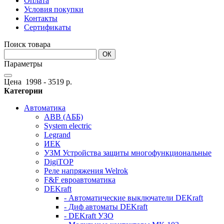
Оплата
Условия покупки
Контакты
Сертификаты
Поиск товара
ОК
Параметры
Цена
1998
-
3519
р.
Категории
Автоматика
АВB (АББ)
System electric
Legrand
ИЕК
УЗМ Устройства защиты многофункциональные
DigiTOP
Реле напряжения Welrok
F&F евроавтоматика
DEKraft
- Автоматические выключатели DEKraft
- Диф автоматы DEKraft
- DEKraft УЗО