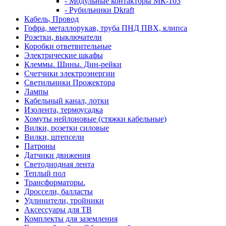
- Модульные контакторы МК-103
- Рубильники Dkraft
Кабель, Провод
Гофра, металлорукав, труба ПНД ПВХ, клипса
Розетки, выключатели
Коробки ответвительные
Электрические шкафы
Клеммы. Шины. Дин-рейки
Счетчики электроэнергии
Светильники Прожектора
Лампы
Кабельный канал, лотки
Изолента, термоусадка
Хомуты нейлоновые (стяжки кабельные)
Вилки, розетки силовые
Вилки, штепсели
Патроны
Датчики движения
Светодиодная лента
Теплый пол
Трансформаторы.
Дроссели, балласты
Удлинители, тройники
Аксессуары для ТВ
Комплекты для заземления