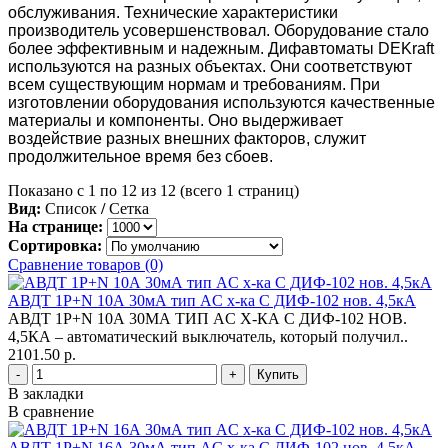
обслуживания. Технические характеристики
производитель усовершенствовал. Оборудование стало
более эффективным и надежным. Дифавтоматы DEKraft
используются на разных объектах. Они соответствуют
всем существующим нормам и требованиям. При
изготовлении оборудования используются качественные
материалы и компоненты. Оно выдерживает
воздействие разных внешних факторов, служит
продолжительное время без сбоев.
Показано с 1 по 12 из 12 (всего 1 страниц)
Вид:
Список
/
Сетка
На странице:
Сортировка:
Сравнение товаров (0)
АВДТ 1Р+N 10А 30мА тип AC х-ка С ДИФ-102 нов. 4,5кА
АВДТ 1Р+N 10А 30МА ТИП AC Х-КА С ДИФ-102 НОВ.
4,5КА – автоматический выключатель, который получил..
2101.50 р.
-
+
В закладки
В сравнение
АВДТ 1Р+N 16А 30мА тип AC х-ка С ДИФ-102 нов. 4,5кА