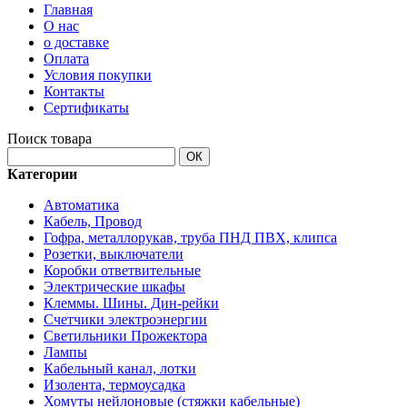
Главная
О нас
о доставке
Оплата
Условия покупки
Контакты
Сертификаты
Поиск товара
ОК
Категории
Автоматика
Кабель, Провод
Гофра, металлорукав, труба ПНД ПВХ, клипса
Розетки, выключатели
Коробки ответвительные
Электрические шкафы
Клеммы. Шины. Дин-рейки
Счетчики электроэнергии
Светильники Прожектора
Лампы
Кабельный канал, лотки
Изолента, термоусадка
Хомуты нейлоновые (стяжки кабельные)