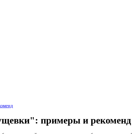
коменд
ущевки": примеры и рекоменд