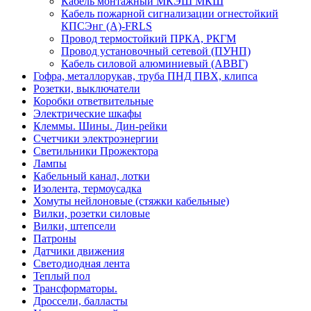
Кабель монтажный МКЭШ МКШ
Кабель пожарной сигнализации огнестойкий
КПСЭнг (А)-FRLS
Провод термостойкий ПРКА, РКГМ
Провод установочный сетевой (ПУНП)
Кабель силовой алюминиевый (АВВГ)
Гофра, металлорукав, труба ПНД ПВХ, клипса
Розетки, выключатели
Коробки ответвительные
Электрические шкафы
Клеммы. Шины. Дин-рейки
Счетчики электроэнергии
Светильники Прожектора
Лампы
Кабельный канал, лотки
Изолента, термоусадка
Хомуты нейлоновые (стяжки кабельные)
Вилки, розетки силовые
Вилки, штепсели
Патроны
Датчики движения
Светодиодная лента
Теплый пол
Трансформаторы.
Дроссели, балласты