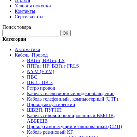
Оплата
Условия покупки
Контакты
Сертификаты
Поиск товара
ОК
Категории
Автоматика
Кабель, Провод
ВВГнг, ВВГнг, LS
ППГнг HF; ВВГнг FRLS
NYM (НУМ)
ПВС
ПВ-1 , ПВ-3
Ретро провод
Кабель телевизионный видеонаблюдение
Кабель телефонный , компьютерный (UTP)
Провод аккустический
ШВВП, ПУГНП
Кабель силовой бронированный ВББШВ,
АВББШВ
Провод самонесущий изолированный (СИП)
Кабель резиновый КГ