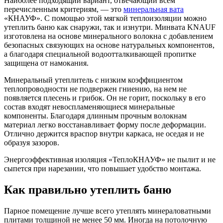
Наиболее подходящий вариант, отвечающий всем
перечисленным критериям, — это
минеральная вата
«КНАУФ». С помощью этой мягкой теплоизоляции можно
утеплить баню как снаружи, так и изнутри. Минвата KNAUF
изготовлена на основе минерального волокна с добавлением
безопасных связующих на основе натуральных компонентов,
а благодаря специальной водоотталкивающей пропитке
защищена от намокания.
Минеральный утеплитель с низким коэффициентом
теплопроводности не подвержен гниению, на нем не
появляется плесень и грибок. Он не горит, поскольку в его
состав входят невоспламеняющиеся минеральные
компоненты. Благодаря длинным прочным волокнам
материал легко восстанавливает форму после деформации.
Отлично держится враспор внутри каркаса, не оседая и не
образуя зазоров.
Энергоэффективная изоляция «ТеплоКНАУФ» не пылит и не
сыпется при нарезании, что повышает удобство монтажа.
Как правильно утеплить баню
Парное помещение лучше всего утеплять минераловатными
плитами толщиной не менее 50 мм. Иногда на потолочную