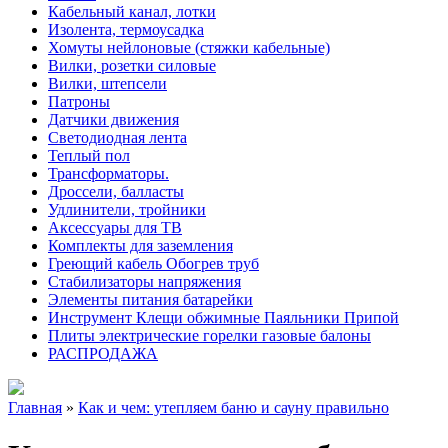
Кабельный канал, лотки
Изолента, термоусадка
Хомуты нейлоновые (стяжки кабельные)
Вилки, розетки силовые
Вилки, штепсели
Патроны
Датчики движения
Светодиодная лента
Теплый пол
Трансформаторы.
Дроссели, балласты
Удлинители, тройники
Аксессуары для ТВ
Комплекты для заземления
Греющий кабель Обогрев труб
Стабилизаторы напряжения
Элементы питания батарейки
Инструмент Клещи обжимные Паяльники Припой
Плиты электрические горелки газовые балоны
РАСПРОДАЖА
Главная
»
Как и чем: утепляем баню и сауну правильно