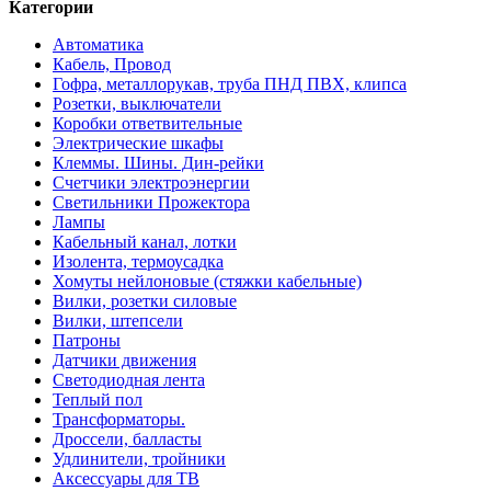
Категории
Автоматика
Кабель, Провод
Гофра, металлорукав, труба ПНД ПВХ, клипса
Розетки, выключатели
Коробки ответвительные
Электрические шкафы
Клеммы. Шины. Дин-рейки
Счетчики электроэнергии
Светильники Прожектора
Лампы
Кабельный канал, лотки
Изолента, термоусадка
Хомуты нейлоновые (стяжки кабельные)
Вилки, розетки силовые
Вилки, штепсели
Патроны
Датчики движения
Светодиодная лента
Теплый пол
Трансформаторы.
Дроссели, балласты
Удлинители, тройники
Аксессуары для ТВ