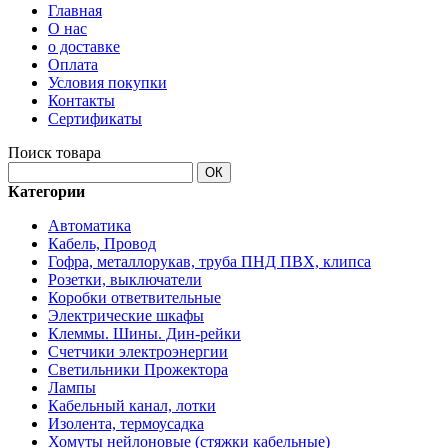
Главная
О нас
о доставке
Оплата
Условия покупки
Контакты
Сертификаты
Поиск товара
ОК
Категории
Автоматика
Кабель, Провод
Гофра, металлорукав, труба ПНД ПВХ, клипса
Розетки, выключатели
Коробки ответвительные
Электрические шкафы
Клеммы. Шины. Дин-рейки
Счетчики электроэнергии
Светильники Прожектора
Лампы
Кабельный канал, лотки
Изолента, термоусадка
Хомуты нейлоновые (стяжки кабельные)