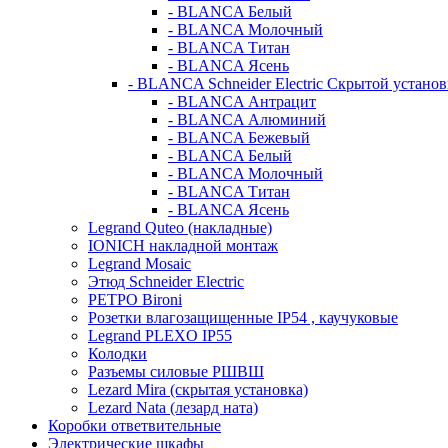
- BLANCA Белый
- BLANCA Молочный
- BLANCA Титан
- BLANCA Ясень
- BLANCA Schneider Electric Скрытой устано
- BLANCA Антрацит
- BLANCA Алюминий
- BLANCA Бежевый
- BLANCA Белый
- BLANCA Молочный
- BLANCA Титан
- BLANCA Ясень
Legrand Quteo (накладные)
IONICH накладной монтаж
Legrand Mosaic
Этюд Schneider Electric
РЕТРО Bironi
Розетки влагозащищенные IP54 , каучуковые
Legrand PLEXO IP55
Колодки
Разъемы силовые РШВШ
Lezard Mira (скрытая установка)
Lezard Nata (лезард ната)
Коробки ответвительные
Электрические шкафы