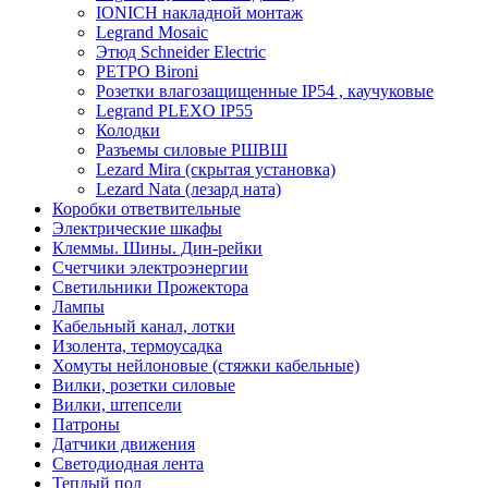
IONICH накладной монтаж
Legrand Mosaic
Этюд Schneider Electric
РЕТРО Bironi
Розетки влагозащищенные IP54 , каучуковые
Legrand PLEXO IP55
Колодки
Разъемы силовые РШВШ
Lezard Mira (скрытая установка)
Lezard Nata (лезард ната)
Коробки ответвительные
Электрические шкафы
Клеммы. Шины. Дин-рейки
Счетчики электроэнергии
Светильники Прожектора
Лампы
Кабельный канал, лотки
Изолента, термоусадка
Хомуты нейлоновые (стяжки кабельные)
Вилки, розетки силовые
Вилки, штепсели
Патроны
Датчики движения
Светодиодная лента
Теплый пол