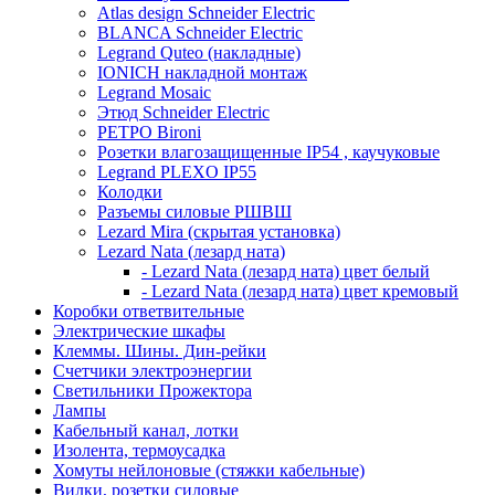
Atlas design Schneider Electric
BLANCA Schneider Electric
Legrand Quteo (накладные)
IONICH накладной монтаж
Legrand Mosaic
Этюд Schneider Electric
РЕТРО Bironi
Розетки влагозащищенные IP54 , каучуковые
Legrand PLEXO IP55
Колодки
Разъемы силовые РШВШ
Lezard Mira (скрытая установка)
Lezard Nata (лезард ната)
- Lezard Nata (лезард ната) цвет белый
- Lezard Nata (лезард ната) цвет кремовый
Коробки ответвительные
Электрические шкафы
Клеммы. Шины. Дин-рейки
Счетчики электроэнергии
Светильники Прожектора
Лампы
Кабельный канал, лотки
Изолента, термоусадка
Хомуты нейлоновые (стяжки кабельные)
Вилки, розетки силовые