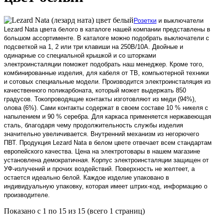
Розетки
и выключатели
Lezard Nata цвета белого в каталоге нашей компании представлены в
большом ассортименте. В каталоге можно подобрать выключатели с
подсветкой на 1, 2 или три клавиши на 250В/10А. Двойные и
одинарные со специальной крышкой и со шторками
электроинсталяции поможет подобрать наш менеджер. Кроме того,
комбинированные изделия, для кабеля от ТВ, компьютерной техники
и сотовых специальные модели. Производится электроинсталяция из
качественного поликарбоната, который может выдержать 850
градусов. Токопроводящие контакты изготовляют из меди (94%),
олова (6%). Сами контакты содержат в своем составе 10 % никеля с
напылением и 90 % серебра. Для каркаса применяется нержавеющая
сталь, благодаря чему продолжительность службы изделия
значительно увеличивается. Внутренний механизм из негорючего
ПВТ. Продукция Lezard Nata в белом цвете отвечает всем стандартам
европейского качества. Цена на электротовары в нашем магазине
установлена демократичная. Корпус электроинсталяции защищен от
УФ-излучений и прочих воздействий. Поверхность не желтеет, а
остается идеально белой. Каждое изделие упаковано в
индивидуальную упаковку, которая имеет штрих-код, информацию о
производителе.
Показано с 1 по 15 из 15 (всего 1 страниц)