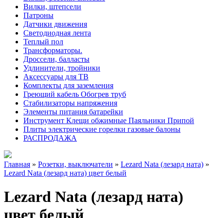
Вилки, штепсели
Патроны
Датчики движения
Светодиодная лента
Теплый пол
Трансформаторы.
Дроссели, балласты
Удлинители, тройники
Аксессуары для ТВ
Комплекты для заземления
Греющий кабель Обогрев труб
Стабилизаторы напряжения
Элементы питания батарейки
Инструмент Клещи обжимные Паяльники Припой
Плиты электрические горелки газовые балоны
РАСПРОДАЖА
Главная
»
Розетки, выключатели
»
Lezard Nata (лезард ната)
»
Lezard Nata (лезард ната) цвет белый
Lezard Nata (лезард ната)
цвет белый