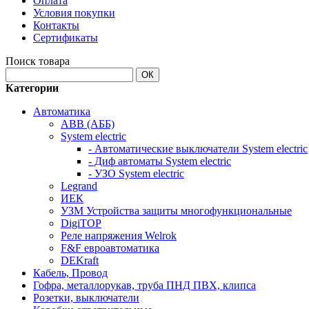
Оплата
Условия покупки
Контакты
Сертификаты
Поиск товара
ОК
Категории
Автоматика
АВB (АББ)
System electric
- Автоматические выключатели System electric
- Диф автоматы System electric
- УЗО System electric
Legrand
ИЕК
УЗМ Устройства защиты многофункциональные
DigiTOP
Реле напряжения Welrok
F&F евроавтоматика
DEKraft
Кабель, Провод
Гофра, металлорукав, труба ПНД ПВХ, клипса
Розетки, выключатели