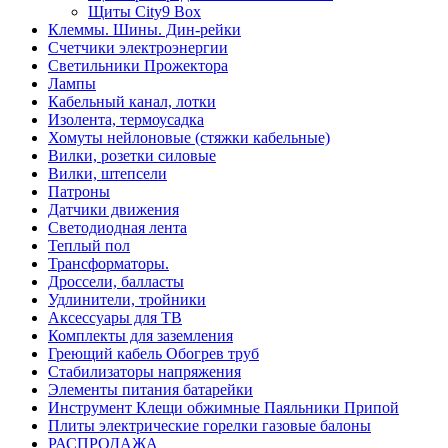
Щиты City9 Box
Клеммы. Шины. Дин-рейки
Счетчики электроэнергии
Светильники Прожектора
Лампы
Кабельный канал, лотки
Изолента, термоусадка
Хомуты нейлоновые (стяжки кабельные)
Вилки, розетки силовые
Вилки, штепсели
Патроны
Датчики движения
Светодиодная лента
Теплый пол
Трансформаторы.
Дроссели, балласты
Удлинители, тройники
Аксессуары для ТВ
Комплекты для заземления
Греющий кабель Обогрев труб
Стабилизаторы напряжения
Элементы питания батарейки
Инструмент Клещи обжимные Паяльники Припой
Плиты электрические горелки газовые балоны
РАСПРОДАЖА