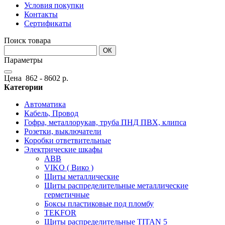
Условия покупки
Контакты
Сертификаты
Поиск товара
ОК
Параметры
Цена
862
-
8602
р.
Категории
Автоматика
Кабель, Провод
Гофра, металлорукав, труба ПНД ПВХ, клипса
Розетки, выключатели
Коробки ответвительные
Электрические шкафы
ABB
VIKO ( Вико )
Щиты металлические
Щиты распределительные металлические
герметичные
Боксы пластиковые под пломбу
TEKFOR
Щиты распределительные TITAN 5