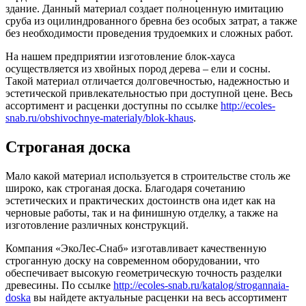
здание. Данный материал создает полноценную имитацию
сруба из оцилиндрованного бревна без особых затрат, а также
без необходимости проведения трудоемких и сложных работ.
На нашем предприятии изготовление блок-хауса
осуществляется из хвойных пород дерева – ели и сосны.
Такой материал отличается долговечностью, надежностью и
эстетической привлекательностью при доступной цене. Весь
ассортимент и расценки доступны по ссылке
http://ecoles-
snab.ru/obshivochnye-materialy/blok-khaus
.
Строганая доска
Мало какой материал используется в строительстве столь же
широко, как строганая доска. Благодаря сочетанию
эстетических и практических достоинств она идет как на
черновые работы, так и на финишную отделку, а также на
изготовление различных конструкций.
Компания «ЭкоЛес-Снаб» изготавливает качественную
строганную доску на современном оборудовании, что
обеспечивает высокую геометрическую точность разделки
древесины. По ссылке
http://ecoles-snab.ru/katalog/strogannaia-
doska
вы найдете актуальные расценки на весь ассортимент