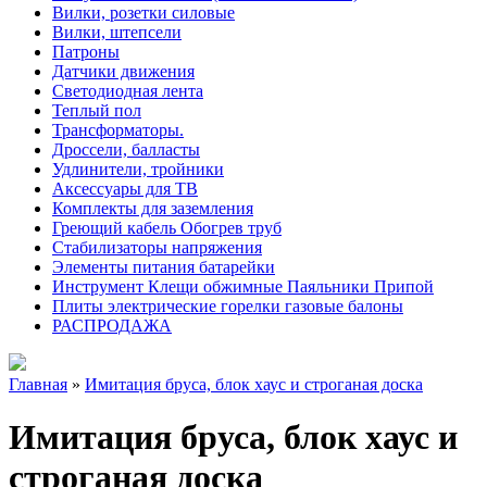
Вилки, розетки силовые
Вилки, штепсели
Патроны
Датчики движения
Светодиодная лента
Теплый пол
Трансформаторы.
Дроссели, балласты
Удлинители, тройники
Аксессуары для ТВ
Комплекты для заземления
Греющий кабель Обогрев труб
Стабилизаторы напряжения
Элементы питания батарейки
Инструмент Клещи обжимные Паяльники Припой
Плиты электрические горелки газовые балоны
РАСПРОДАЖА
Главная
»
Имитация бруса, блок хаус и строганая доска
Имитация бруса, блок хаус и
строганая доска