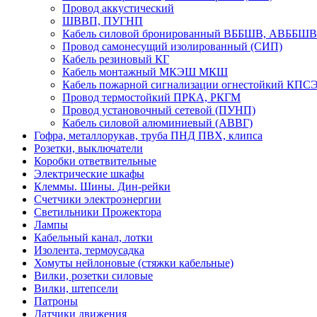
Провод аккустический
ШВВП, ПУГНП
Кабель силовой бронированный ВББШВ, АВББШВ
Провод самонесущий изолированный (СИП)
Кабель резиновый КГ
Кабель монтажный МКЭШ МКШ
Кабель пожарной сигнализации огнестойкий КПСЭ
Провод термостойкий ПРКА, РКГМ
Провод установочный сетевой (ПУНП)
Кабель силовой алюминиевый (АВВГ)
Гофра, металлорукав, труба ПНД ПВХ, клипса
Розетки, выключатели
Коробки ответвительные
Электрические шкафы
Клеммы. Шины. Дин-рейки
Счетчики электроэнергии
Светильники Прожектора
Лампы
Кабельный канал, лотки
Изолента, термоусадка
Хомуты нейлоновые (стяжки кабельные)
Вилки, розетки силовые
Вилки, штепсели
Патроны
Датчики движения