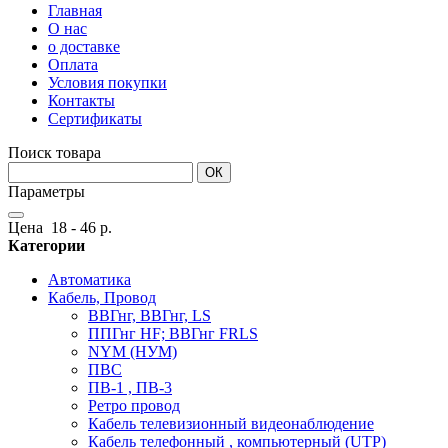
Главная
О нас
о доставке
Оплата
Условия покупки
Контакты
Сертификаты
Поиск товара
ОК
Параметры
Цена
18
-
46
р.
Категории
Автоматика
Кабель, Провод
ВВГнг, ВВГнг, LS
ППГнг HF; ВВГнг FRLS
NYM (НУМ)
ПВС
ПВ-1 , ПВ-3
Ретро провод
Кабель телевизионный видеонаблюдение
Кабель телефонный , компьютерный (UTP)