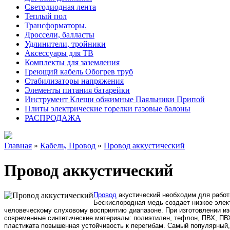
Светодиодная лента
Теплый пол
Трансформаторы.
Дроссели, балласты
Удлинители, тройники
Аксессуары для ТВ
Комплекты для заземления
Греющий кабель Обогрев труб
Стабилизаторы напряжения
Элементы питания батарейки
Инструмент Клещи обжимные Паяльники Припой
Плиты электрические горелки газовые балоны
РАСПРОДАЖА
Главная
»
Кабель, Провод
»
Провод аккустический
Провод аккустический
Провод
акустический необходим для работ
Бескислородная медь создает низкое элек
человеческому слуховому восприятию диапазоне. При изготовлении из
современные синтетические материалы: полиэтилен, тефлон, ПВХ, ПВХ
пластиката повышенная устойчивость к перегибам. Самый популярный, 