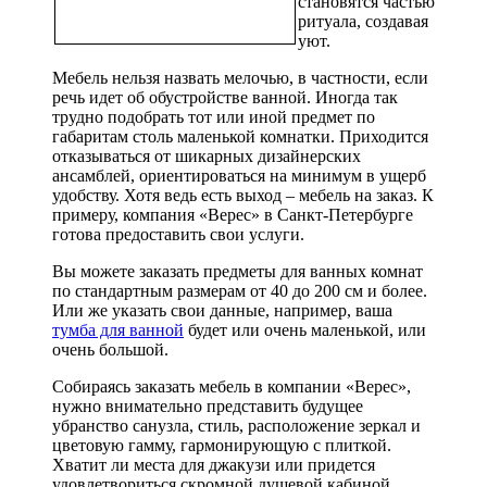
становятся частью
ритуала, создавая
уют.
Мебель нельзя назвать мелочью, в частности, если
речь идет об обустройстве ванной. Иногда так
трудно подобрать тот или иной предмет по
габаритам столь маленькой комнатки. Приходится
отказываться от шикарных дизайнерских
ансамблей, ориентироваться на минимум в ущерб
удобству. Хотя ведь есть выход – мебель на заказ. К
примеру, компания «Верес» в Санкт-Петербурге
готова предоставить свои услуги.
Вы можете заказать предметы для ванных комнат
по стандартным размерам от 40 до 200 см и более.
Или же указать свои данные, например, ваша
тумба для ванной
будет или очень маленькой, или
очень большой.
Собираясь заказать мебель в компании «Верес»,
нужно внимательно представить будущее
убранство санузла, стиль, расположение зеркал и
цветовую гамму, гармонирующую с плиткой.
Хватит ли места для джакузи или придется
удовлетвориться скромной душевой кабиной,