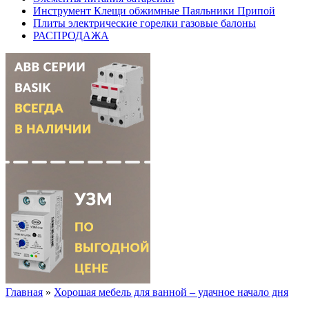
Инструмент Клещи обжимные Паяльники Припой
Плиты электрические горелки газовые балоны
РАСПРОДАЖА
Главная
»
Хорошая мебель для ванной – удачное начало дня