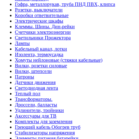
Гофра, металлорукав, труба ПНД ПВХ, клипса
Розетки, выключатели
Коробки ответвительные
Электрические шкафы
Клеммы. Шины. Дин-рейки
Счетчики электроэнергии
Светильники Прожектора
Лампы
Кабельный канал, лотки
Изолента, термоусадка
Хомуты нейлоновые (стяжки кабельные)
Вилки, розетки силовые
Вилки, штепсели
Патроны
Датчики движения
Светодиодная лента
Теплый пол
Трансформаторы.
Дроссели, балласты
Удлинители, тройники
Аксессуары для ТВ
Комплекты для заземления
Греющий кабель Обогрев труб
Стабилизаторы напряжения
Элементы питания батарейки