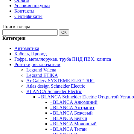
Оплата
Условия покупки
Контакты
Сертификаты
Поиск товара
ОК
Категории
Автоматика
Кабель, Провод
Гофра, металлорукав, труба ПНД ПВХ, клипса
Розетки, выключатели
Legrand Valena
Legrand ETIKA
ArtGallery SYSTEME ELECTRIC
Atlas design Schneider Electric
BLANCA Schneider Electric
- BLANCA Schneider Electric Открытой Устан
- BLANCA Алюминий
- BLANCA Антрацит
- BLANCA Бежевый
- BLANCA Белый
- BLANCA Молочный
- BLANCA Титан