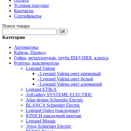
Оплата
Условия покупки
Контакты
Сертификаты
Поиск товара
ОК
Категории
Автоматика
Кабель, Провод
Гофра, металлорукав, труба ПНД ПВХ, клипса
Розетки, выключатели
Legrand Valena
- Legrand Valena цвет кремовый
- Legrand Valena цвет белый
- Legrand Valena цвет алюминий
Legrand ETIKA
ArtGallery SYSTEME ELECTRIC
Atlas design Schneider Electric
BLANCA Schneider Electric
Legrand Quteo (накладные)
IONICH накладной монтаж
Legrand Mosaic
Этюд Schneider Electric