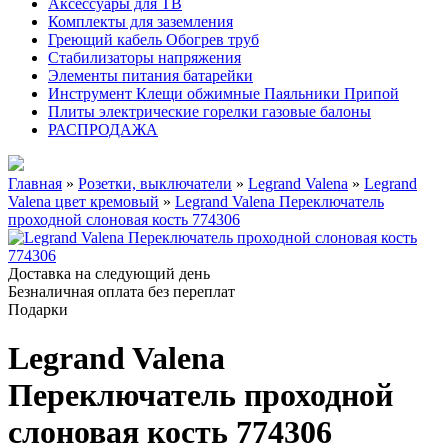
Аксессуары для ТВ
Комплекты для заземления
Греющий кабель Обогрев труб
Стабилизаторы напряжения
Элементы питания батарейки
Инструмент Клещи обжимные Паяльники Припой
Плиты электрические горелки газовые балоны
РАСПРОДАЖА
Главная
»
Розетки, выключатели
»
Legrand Valena
»
Legrand
Valena цвет кремовый
»
Legrand Valena Переключатель
проходной слоновая кость 774306
Доставка на следующий день
Безналичная оплата без переплат
Подарки
Legrand Valena
Переключатель проходной
слоновая кость 774306