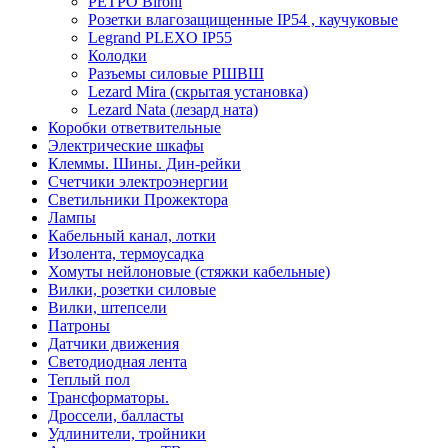
РЕТРО Bironi
Розетки влагозащищенные IP54 , каучуковые
Legrand PLEXO IP55
Колодки
Разъемы силовые РШВШ
Lezard Mira (скрытая установка)
Lezard Nata (лезард ната)
Коробки ответвительные
Электрические шкафы
Клеммы. Шины. Дин-рейки
Счетчики электроэнергии
Светильники Прожектора
Лампы
Кабельный канал, лотки
Изолента, термоусадка
Хомуты нейлоновые (стяжки кабельные)
Вилки, розетки силовые
Вилки, штепсели
Патроны
Датчики движения
Светодиодная лента
Теплый пол
Трансформаторы.
Дроссели, балласты
Удлинители, тройники