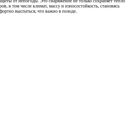
щиты от непогоды. Это снаряжение не только сохраняет тепло
в, в том числе климат, массу и износостойкость, становясь
фортно выспаться, что важно в походе.