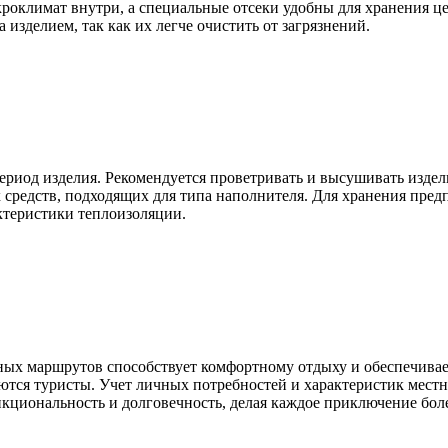
роклимат внутри, а специальные отсеки удобны для хранения ц
делием, так как их легче очистить от загрязнений.
риод изделия. Рекомендуется проветривать и высушивать издели
средств, подходящих для типа наполнителя. Для хранения пред
ктеристики теплоизоляции.
ых маршрутов способствует комфортному отдыху и обеспечивает
аются туристы. Учет личных потребностей и характеристик мест
циональность и долговечность, делая каждое приключение бол