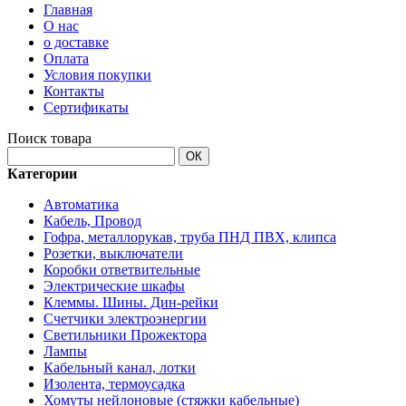
Главная
О нас
о доставке
Оплата
Условия покупки
Контакты
Сертификаты
Поиск товара
ОК
Категории
Автоматика
Кабель, Провод
Гофра, металлорукав, труба ПНД ПВХ, клипса
Розетки, выключатели
Коробки ответвительные
Электрические шкафы
Клеммы. Шины. Дин-рейки
Счетчики электроэнергии
Светильники Прожектора
Лампы
Кабельный канал, лотки
Изолента, термоусадка
Хомуты нейлоновые (стяжки кабельные)