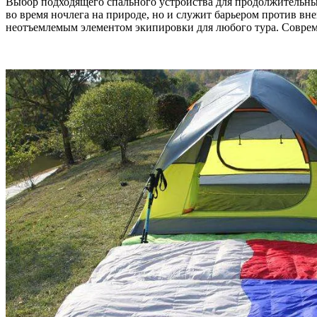
Выбор подходящего спального устройства для продолжительных
во время ночлега на природе, но и служит барьером против вн
неотъемлемым элементом экипировки для любого тура. Совр