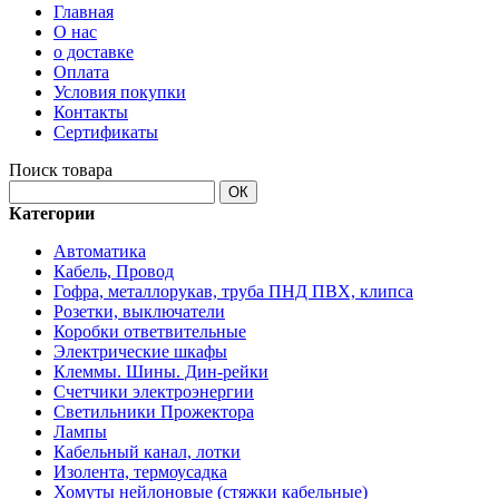
Главная
О нас
о доставке
Оплата
Условия покупки
Контакты
Сертификаты
Поиск товара
ОК
Категории
Автоматика
Кабель, Провод
Гофра, металлорукав, труба ПНД ПВХ, клипса
Розетки, выключатели
Коробки ответвительные
Электрические шкафы
Клеммы. Шины. Дин-рейки
Счетчики электроэнергии
Светильники Прожектора
Лампы
Кабельный канал, лотки
Изолента, термоусадка
Хомуты нейлоновые (стяжки кабельные)