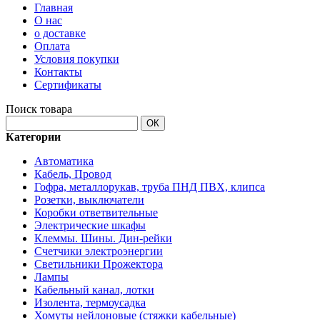
Главная
О нас
о доставке
Оплата
Условия покупки
Контакты
Сертификаты
Поиск товара
ОК
Категории
Автоматика
Кабель, Провод
Гофра, металлорукав, труба ПНД ПВХ, клипса
Розетки, выключатели
Коробки ответвительные
Электрические шкафы
Клеммы. Шины. Дин-рейки
Счетчики электроэнергии
Светильники Прожектора
Лампы
Кабельный канал, лотки
Изолента, термоусадка
Хомуты нейлоновые (стяжки кабельные)