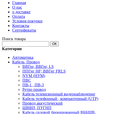
Главная
О нас
о доставке
Оплата
Условия покупки
Контакты
Сертификаты
Поиск товара
ОК
Категории
Автоматика
Кабель, Провод
ВВГнг, ВВГнг, LS
ППГнг HF; ВВГнг FRLS
NYM (НУМ)
ПВС
ПВ-1 , ПВ-3
Ретро провод
Кабель телевизионный видеонаблюдение
Кабель телефонный , компьютерный (UTP)
Провод аккустический
ШВВП, ПУГНП
Кабель силовой бронированный ВББШВ,