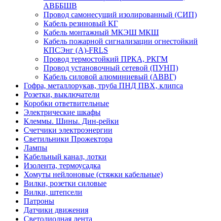
АВББШВ
Провод самонесущий изолированный (СИП)
Кабель резиновый КГ
Кабель монтажный МКЭШ МКШ
Кабель пожарной сигнализации огнестойкий
КПСЭнг (А)-FRLS
Провод термостойкий ПРКА, РКГМ
Провод установочный сетевой (ПУНП)
Кабель силовой алюминиевый (АВВГ)
Гофра, металлорукав, труба ПНД ПВХ, клипса
Розетки, выключатели
Коробки ответвительные
Электрические шкафы
Клеммы. Шины. Дин-рейки
Счетчики электроэнергии
Светильники Прожектора
Лампы
Кабельный канал, лотки
Изолента, термоусадка
Хомуты нейлоновые (стяжки кабельные)
Вилки, розетки силовые
Вилки, штепсели
Патроны
Датчики движения
Светодиодная лента