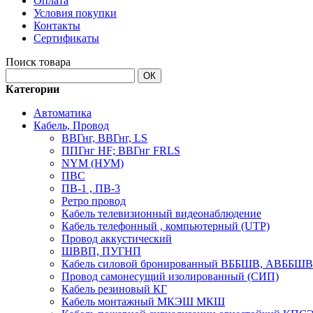
Оплата
Условия покупки
Контакты
Сертификаты
Поиск товара
ОК
Категории
Автоматика
Кабель, Провод
ВВГнг, ВВГнг, LS
ППГнг HF; ВВГнг FRLS
NYM (НУМ)
ПВС
ПВ-1 , ПВ-3
Ретро провод
Кабель телевизионный видеонаблюдение
Кабель телефонный , компьютерный (UTP)
Провод аккустический
ШВВП, ПУГНП
Кабель силовой бронированный ВББШВ, АВББШВ
Провод самонесущий изолированный (СИП)
Кабель резиновый КГ
Кабель монтажный МКЭШ МКШ