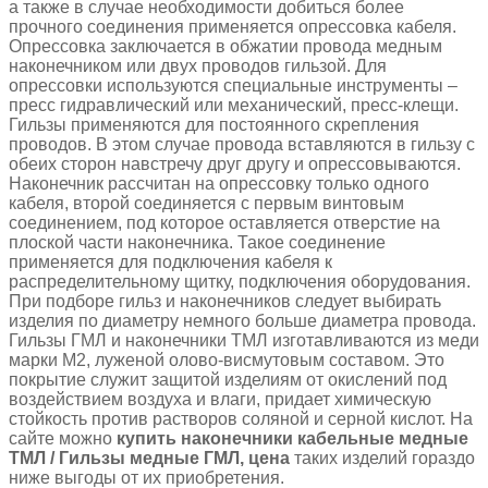
а также в случае необходимости добиться более
прочного соединения применяется опрессовка кабеля.
Опрессовка заключается в обжатии провода медным
наконечником или двух проводов гильзой. Для
опрессовки используются специальные инструменты –
пресс гидравлический или механический, пресс-клещи.
Гильзы применяются для постоянного скрепления
проводов. В этом случае провода вставляются в гильзу с
обеих сторон навстречу друг другу и опрессовываются.
Наконечник рассчитан на опрессовку только одного
кабеля, второй соединяется с первым винтовым
соединением, под которое оставляется отверстие на
плоской части наконечника. Такое соединение
применяется для подключения кабеля к
распределительному щитку, подключения оборудования.
При подборе гильз и наконечников следует выбирать
изделия по диаметру немного больше диаметра провода.
Гильзы ГМЛ и наконечники ТМЛ изготавливаются из меди
марки М2, луженой олово-висмутовым составом. Это
покрытие служит защитой изделиям от окислений под
воздействием воздуха и влаги, придает химическую
стойкость против растворов соляной и серной кислот. На
сайте можно
купить наконечники кабельные медные
ТМЛ / Гильзы медные ГМЛ, цена
таких изделий гораздо
ниже выгоды от их приобретения.