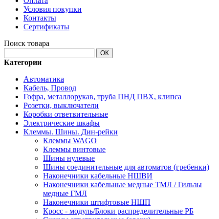
Оплата
Условия покупки
Контакты
Сертификаты
Поиск товара
ОК
Категории
Автоматика
Кабель, Провод
Гофра, металлорукав, труба ПНД ПВХ, клипса
Розетки, выключатели
Коробки ответвительные
Электрические шкафы
Клеммы. Шины. Дин-рейки
Клеммы WAGO
Клеммы винтовые
Шины нулевые
Шины соединительные для автоматов (гребенки)
Наконечники кабельные НШВИ
Наконечники кабельные медные ТМЛ / Гильзы
медные ГМЛ
Наконечники штифтовые НШП
Кросс - модуль/Блоки распределительные РБ